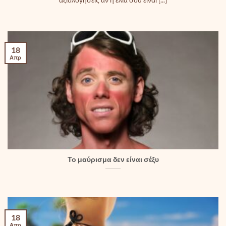
αξιολογήσεις αν η ελιά σου είναι [...]
18
Απρ
Το μαύρισμα δεν είναι σέξυ
18
Απρ