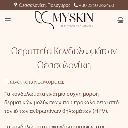
Μετάβαση
Θεσσαλονίκη, Πολύγυρος
+30 2310 262460
στο
περιεχόμενο
Θεραπεία Κονδυλωμάτων
Θεσσαλονίκη
Τι είναι τα κονδυλώματα;
Τα κονδυλώματα είναι μια συχνή μορφή
δερματικών μολύνσεων που προκαλούνται από
τον ιό των ανθρωπίνων θηλωμάτων (HPV).
Τα κονδυλώματα εμφανίζονται κυρίως στις