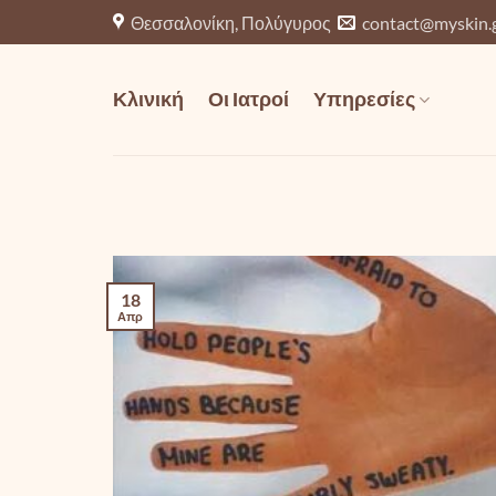
Μετάβαση
Θεσσαλονίκη, Πολύγυρος
contact@myskin.
στο
περιεχόμενο
Κλινική
Οι Ιατροί
Υπηρεσίες
18
Απρ