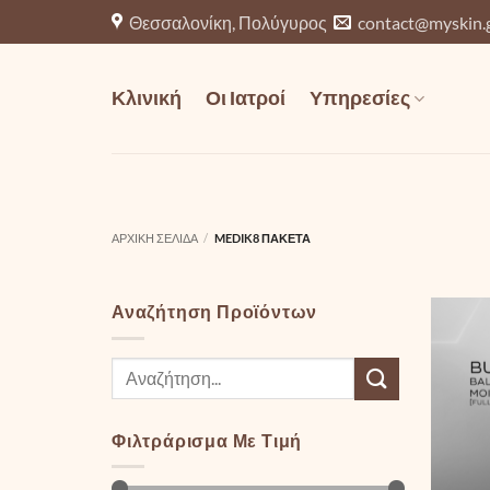
Μετάβαση
Θεσσαλονίκη, Πολύγυρος
contact@myskin.
στο
περιεχόμενο
Κλινική
Οι Ιατροί
Υπηρεσίες
ΑΡΧΙΚΉ ΣΕΛΊΔΑ
/
MEDIK8 ΠΑΚΈΤΑ
Αναζήτηση Προϊόντων
Αναζήτηση
για:
Φιλτράρισμα Με Τιμή