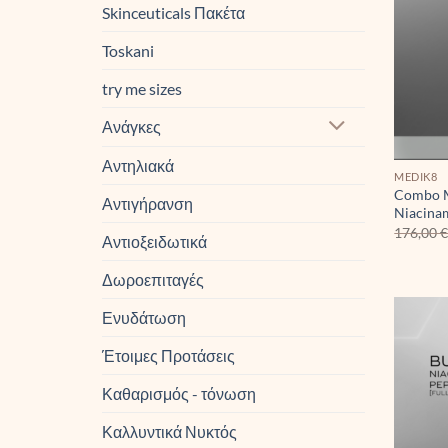
Skinceuticals Πακέτα
Toskani
try me sizes
Ανάγκες
Αντηλιακά
MEDIK8
Combo M
Αντιγήρανση
Niacina
176,00
Αντιοξειδωτικά
Δωροεπιταγές
Ενυδάτωση
Έτοιμες Προτάσεις
Καθαρισμός - τόνωση
Καλλυντικά Νυκτός