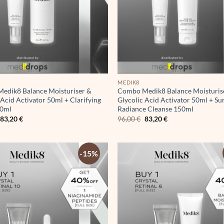
MEDIK8
edik8 Balance Moisturiser &
Combo Medik8 Balance Moisturis
 Acid Activator 50ml + Clarifying
Glycolic Acid Activator 50ml + Su
50ml
Radiance Cleanse 150ml
Original
Η
Original
Η
83,20
€
96,00
€
83,20
€
price
τρέχουσα
price
τρέχουσα
was:
τιμή
was:
τιμή
96,00 €.
είναι:
96,00 €.
είναι:
83,20 €.
83,20 €.
-15%