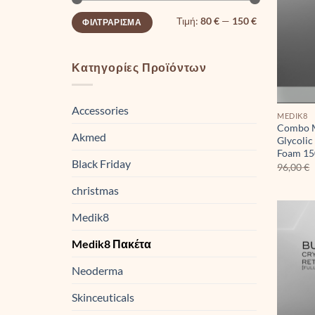
Ελάχιστη
Μέγιστη
Τιμή:
80 €
—
150 €
ΦΙΛΤΡΆΡΙΣΜΑ
τιμή
τιμή
Κατηγορίες Προϊόντων
Accessories
MEDIK8
Combo M
Akmed
Glycolic
Foam 1
Black Friday
96,00
€
christmas
Medik8
Medik8 Πακέτα
Neoderma
Skinceuticals