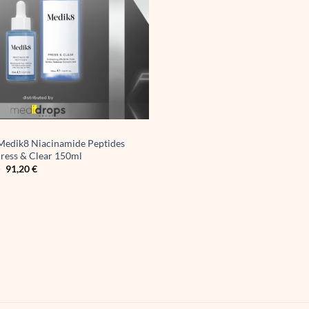
edik8 Niacinamide Peptides
ress & Clear 150ml
Original
Η
€
91,20
€
price
τρέχουσα
was:
τιμή
108,00 €.
είναι:
91,20 €.