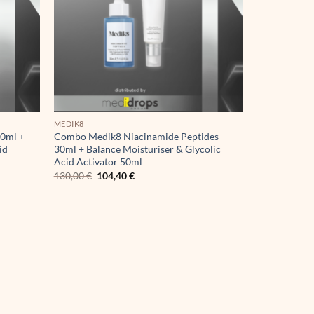
MEDIK8
30ml +
Combo Medik8 Niacinamide Peptides
id
30ml + Balance Moisturiser & Glycolic
Acid Activator 50ml
Original
Η
130,00
€
104,40
€
price
τρέχουσα
was:
τιμή
130,00 €.
είναι:
104,40 €.