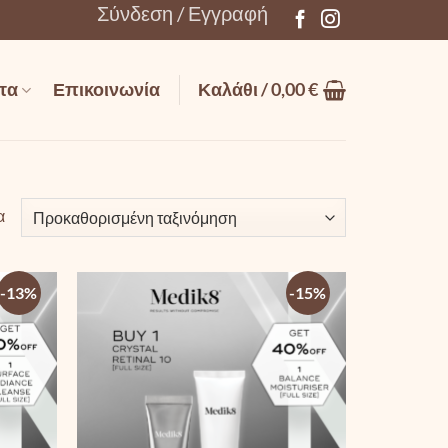
Σύνδεση / Εγγραφή
τα
Επικοινωνία
Καλάθι /
0,00
€
α
-13%
-15%