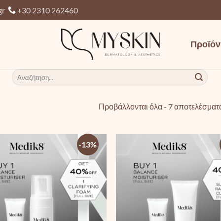
gr
+30 2310 262460
Προϊόν
Αναζήτηση
για:
Προβάλλονται όλα - 7 αποτελέσματ
-13%