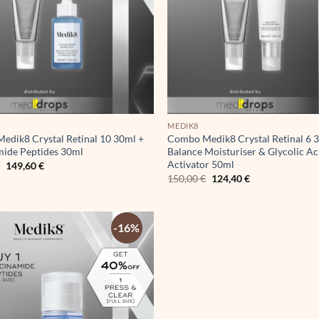
MEDIK8
edik8 Crystal Retinal 10 30ml +
Combo Medik8 Crystal Retinal 6 
mide Peptides 30ml
Balance Moisturiser & Glycolic Ac
Activator 50ml
Original
Η
€
149,60
€
price
τρέχουσα
Original
Η
150,00
€
124,40
€
was:
τιμή
price
τρέχουσα
176,00 €.
είναι:
was:
τιμή
149,60 €.
150,00 €.
είναι:
124,40 €.
-16%