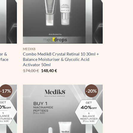
MEDIK8
er &
Combo Medik8 Crystal Retinal 10 30ml +
rface
Balance Moisturiser & Glycolic Acid
Activator 50ml
Original
Η
174,00
€
148,40
€
price
τρέχουσα
was:
τιμή
174,00 €.
είναι:
148,40 €.
-17%
-20%