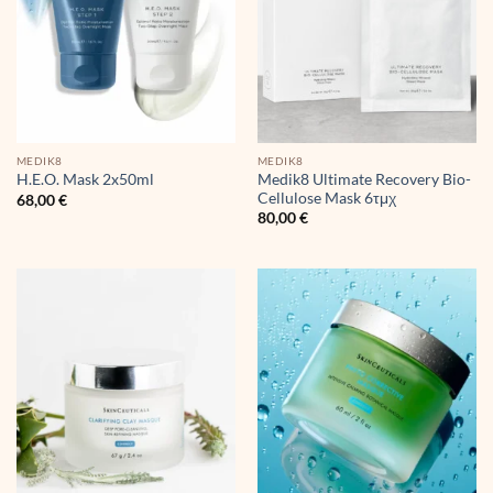
MEDIK8
MEDIK8
Medik8 Ultimate Recovery Bio-
H.E.O. Mask 2x50ml
Cellulose Mask 6τμχ
68,00
€
80,00
€