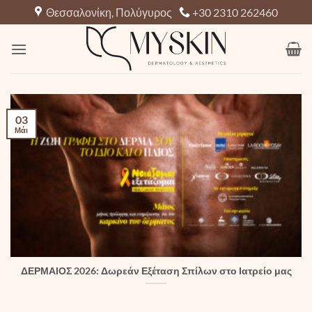
Μετάβαση
Θεσσαλονίκη, Πολύγυρος
+30 2310 262460
στο
περιεχόμενο
03
Μάι
ΔΕΡΜΑΙΟΣ 2026: Δωρεάν Εξέταση Σπίλων στο Ιατρείο μας