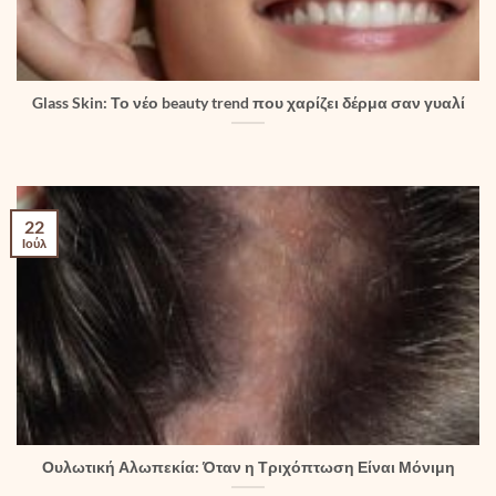
Glass Skin: Το νέο beauty trend που χαρίζει δέρμα σαν γυαλί
22
Ιούλ
Ουλωτική Αλωπεκία: Όταν η Τριχόπτωση Είναι Μόνιμη