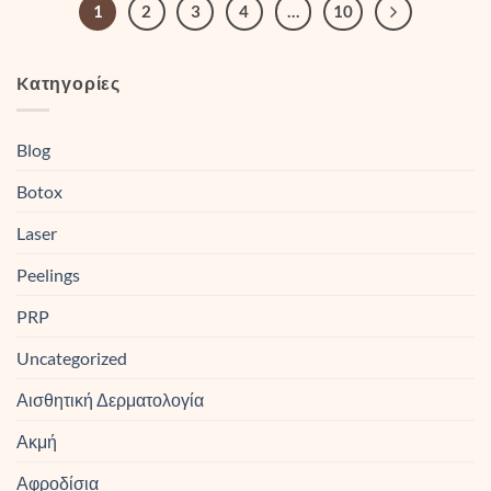
1
2
3
4
…
10
Kατηγορίες
Blog
Botox
Laser
Peelings
PRP
Uncategorized
Αισθητική Δερματολογία
Ακμή
Αφροδίσια