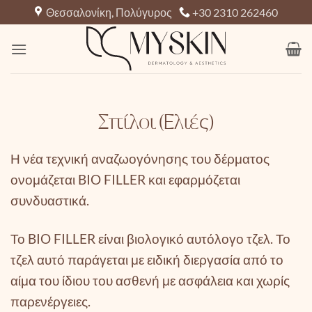
Μετάβαση
Θεσσαλονίκη, Πολύγυρος
+30 2310 262460
στο
περιεχόμενο
Σπίλοι (Ελιές)
Η νέα τεχνική αναζωογόνησης του δέρματος
ονομάζεται BIO FILLER και εφαρμόζεται
συνδυαστικά.
Το BIO FILLER είναι βιολογικό αυτόλογο τζελ. Το
τζελ αυτό παράγεται με ειδική διεργασία από το
αίμα του ίδιου του ασθενή με ασφάλεια και χωρίς
παρενέργειες.