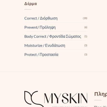
Δέρμα
Correct / Διόρθωση
(18)
Prevent/ Πρόληψη
(6)
Body Correct / Φροντίδα Σώματος
(1)
Moisturize / Ενυδάτωση
(3)
Protect / Προστασία
(3)
Πλη