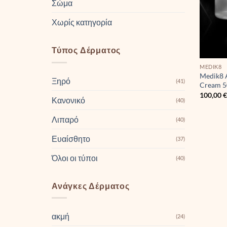
Σώμα
Χωρίς κατηγορία
Τύπος Δέρματος
MEDIK8
Medik8 
Ξηρό
(41)
Cream 
100,00
Κανονικό
(40)
Λιπαρό
(40)
Ευαίσθητο
(37)
Όλοι οι τύποι
(40)
Ανάγκες Δέρματος
ακμή
(24)