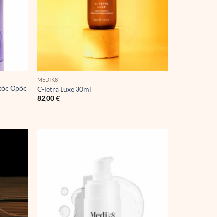
MEDIK8
ικός Ορός
C-Tetra Luxe 30ml
82,00
€