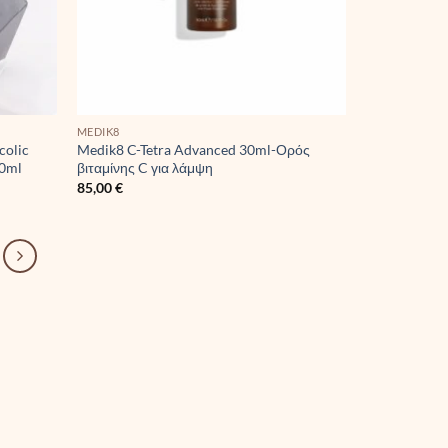
MEDIK8
colic
Medik8 C-Tetra Advanced 30ml-Ορός
50ml
βιταμίνης C για λάμψη
85,00
€