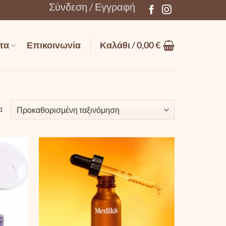
Σύνδεση / Εγγραφή
τα
Επικοινωνία
Καλάθι /
0,00
€
α