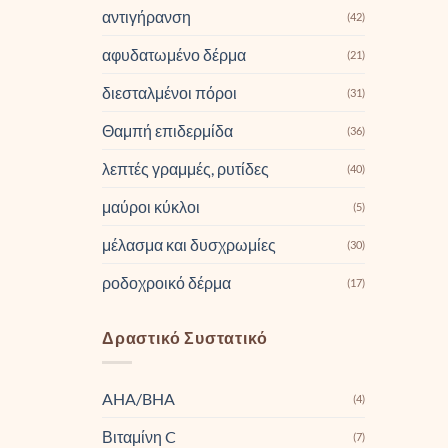
αντιγήρανση
(42)
αφυδατωμένο δέρμα
(21)
διεσταλμένοι πόροι
(31)
Θαμπή επιδερμίδα
(36)
λεπτές γραμμές, ρυτίδες
(40)
μαύροι κύκλοι
(5)
μέλασμα και δυσχρωμίες
(30)
ροδοχροικό δέρμα
(17)
Δραστικό Συστατικό
AHA/BHA
(4)
Βιταμίνη C
(7)