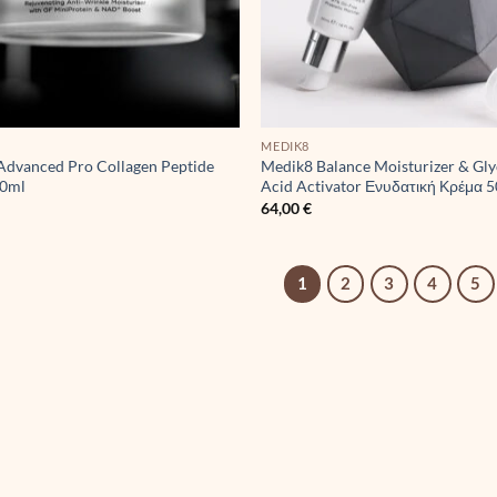
MEDIK8
Advanced Pro Collagen Peptide
Medik8 Balance Moisturizer & Gly
50ml
Acid Activator Ενυδατική Κρέμα 
€
64,00
€
1
2
3
4
5