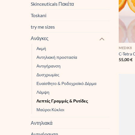
Skinceuticals Πακέτα
Toskani
try me sizes
Ανάγκες
MEDIK8
Ακμή
C-Tetra
Αντηλιακή προστασία
55,00
€
Αντιγήρανση
Δυσχρωμίες
Ευαίσθητο & Ροδοχροϊκό Δέρμα
Λάμψη
Λεπτές Γραμμές & Ρυτίδες
Μαύροι Κύκλοι
Αντηλιακά
Αντιγήρανση