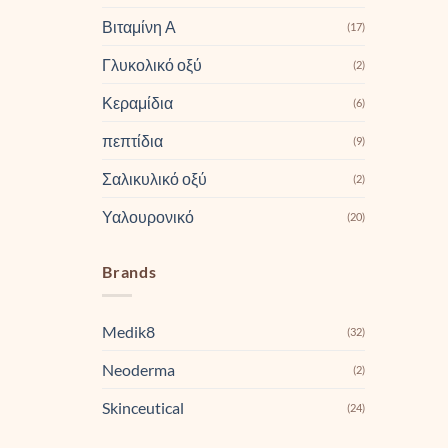
Βιταμίνη Α
(17)
Γλυκολικό οξύ
(2)
Κεραμίδια
(6)
πεπτίδια
(9)
Σαλικυλικό οξύ
(2)
Υαλουρονικό
(20)
Brands
Medik8
(32)
Neoderma
(2)
Skinceutical
(24)