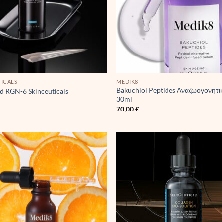
TICALS
MEDIK8
Bakuchiol Peptides Αναζωογονητ
d RGN-6 Skinceuticals
30ml
€
70,00
€