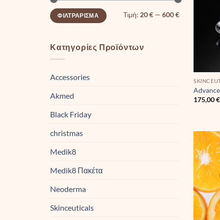
Ελάχιστη
Μέγιστη
Τιμή:
20 €
—
600 €
ΦΙΛΤΡΆΡΙΣΜΑ
τιμή
τιμή
Κατηγορίες Προϊόντων
Accessories
SKINCEU
Advance
Akmed
175,00
Black Friday
christmas
Medik8
Medik8 Πακέτα
Neoderma
Skinceuticals