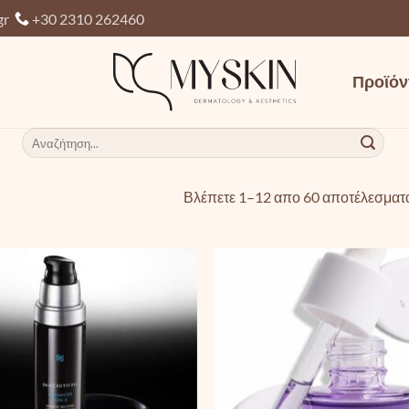
gr
+30 2310 262460
Προϊόν
Αναζήτηση
για:
Βλέπετε 1–12 απο 60 αποτέλεσματ