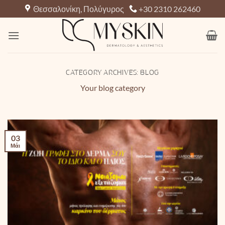
Μετάβαση
Θεσσαλονίκη, Πολύγυρος
+30 2310 262460
στο
περιεχόμενο
CATEGORY ARCHIVES:
BLOG
Your blog category
03
Μάι