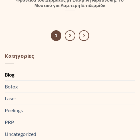
Φροντίδα του Δέρματος με Βιταμίνη Α(ρετινόλη): Το
Μυστικό για Λαμπερή Επιδερμίδα
1
2
Kατηγορίες
Blog
Botox
Laser
Peelings
PRP
Uncategorized