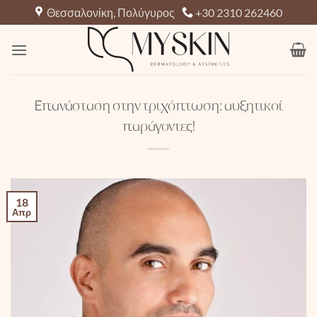
Μετάβαση
Θεσσαλονίκη, Πολύγυρος
+30 2310 262460
στο
περιεχόμενο
Επανάσταση στην τριχόπτωση: αυξητικοί
παράγοντες!
18
Απρ