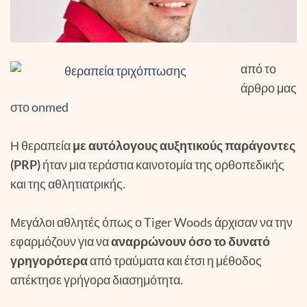
από το
άρθρο μας
στο
onmed
Η θεραπεία
με αυτόλογους αυξητικούς παράγοντες
(PRP)
ήταν μια τεράστια καινοτομία της ορθοπεδικής
και της αθλητιατρικής.
Μεγάλοι αθλητές όπως ο Tiger Woods άρχισαν να την
εφαρμόζουν για να
αναρρώνουν όσο το δυνατό
γρηγορότερα
από τραύματα και έτσι η μέθοδος
απέκτησε γρήγορα διασημότητα.