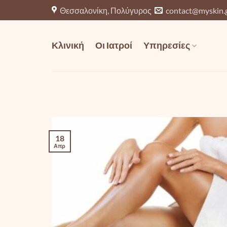
Μετάβαση
Θεσσαλονίκη, Πολύγυρος
contact@myskin.
στο
περιεχόμενο
Κλινική
Οι Ιατροί
Υπηρεσίες
18
Απρ