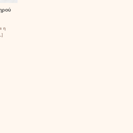
ξηρού
ι η
.]