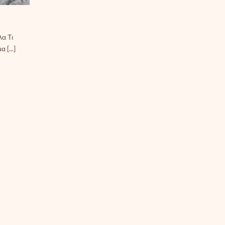
α Τι
[...]