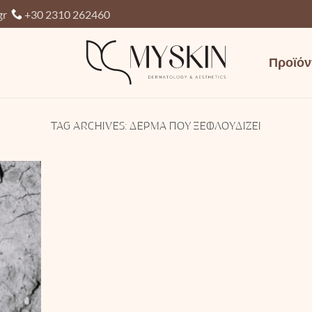
gr
+30 2310 262460
Προϊόν
TAG ARCHIVES:
ΔΈΡΜΑ ΠΟΥ ΞΕΦΛΟΥΔΊΖΕΙ