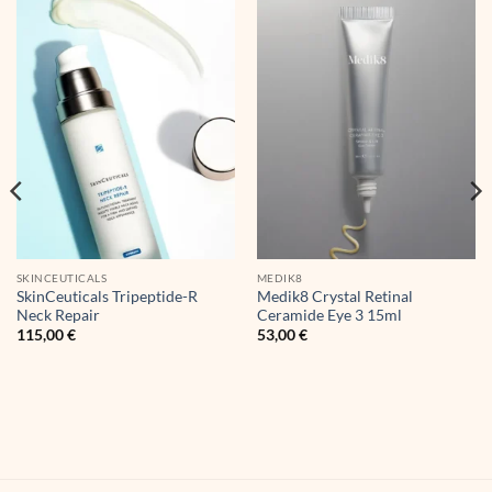
SKINCEUTICALS
MEDIK8
SkinCeuticals Tripeptide-R
Medik8 Crystal Retinal
Neck Repair
Ceramide Eye 3 15ml
115,00
€
53,00
€