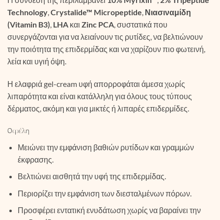
Technology
,
Crystalide™ Micropeptide
,
Νιασιναμίδη
(Vitamin B3)
,
LHA
και
Zinc PCA
, συστατικά που
συνεργάζονται για να λειαίνουν τις ρυτίδες, να βελτιώνουν
την ποιότητα της επιδερμίδας και να χαρίζουν πιο φωτεινή,
λεία και υγιή όψη.
Η ελαφριά gel-cream υφή απορροφάται άμεσα χωρίς
λιπαρότητα και είναι κατάλληλη για όλους τους τύπους
δέρματος, ακόμη και για μικτές ή λιπαρές επιδερμίδες.
Οφέλη
Μειώνει την εμφάνιση βαθιών ρυτίδων και γραμμών
έκφρασης.
Βελτιώνει αισθητά την υφή της επιδερμίδας.
Περιορίζει την εμφάνιση των διεσταλμένων πόρων.
Προσφέρει εντατική ενυδάτωση χωρίς να βαραίνει την