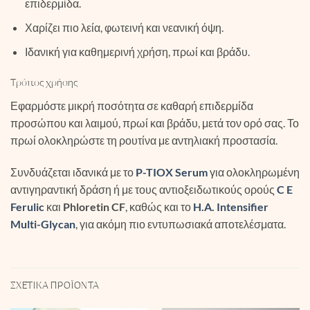
επιδερμίδα.
Χαρίζει πιο λεία, φωτεινή και νεανική όψη.
Ιδανική για καθημερινή χρήση, πρωί και βράδυ.
Τρόπος χρήσης
Εφαρμόστε μικρή ποσότητα σε καθαρή επιδερμίδα
προσώπου και λαιμού, πρωί και βράδυ, μετά τον ορό σας. Το
πρωί ολοκληρώστε τη ρουτίνα με αντηλιακή προστασία.
Συνδυάζεται ιδανικά με το
P-TIOX Serum
για ολοκληρωμένη
αντιγηραντική δράση ή με τους αντιοξειδωτικούς ορούς
C E
Ferulic
και
Phloretin CF
, καθώς και το
H.A. Intensifier
Multi-Glycan
, για ακόμη πιο εντυπωσιακά αποτελέσματα.
ΣΧΕΤΙΚΆ ΠΡΟΪΌΝΤΑ