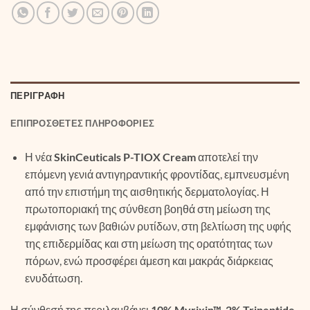
ΠΕΡΙΓΡΑΦΉ
ΕΠΙΠΡΌΣΘΕΤΕΣ ΠΛΗΡΟΦΟΡΊΕΣ
Η νέα
SkinCeuticals P-TIOX Cream
αποτελεί την
επόμενη γενιά αντιγηραντικής φροντίδας, εμπνευσμένη
από την επιστήμη της αισθητικής δερματολογίας. Η
πρωτοποριακή της σύνθεση βοηθά στη μείωση της
εμφάνισης των βαθιών ρυτίδων, στη βελτίωση της υφής
της επιδερμίδας και στη μείωση της ορατότητας των
πόρων, ενώ προσφέρει άμεση και μακράς διάρκειας
ενυδάτωση.
Η σύνθεσή της περιλαμβάνει
10% Myrixin™
,
2% Tripeptide