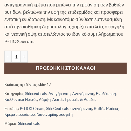
αντιγηραντική κρέμα που μειώνει την εμφάνιση των βαθιών
ρυτίδων, βελτιώνει την υφή της επιδερμίδας και προσφέρει
εντατική ενυδάτωση. Με καινοτόμο σύνθεση εμπνευσμένη
από την αισθητική δερματολογία, χαρίζει πιο λεία, σφριγηλή
και νεανική όψη, αποτελώντας το ιδανικό συμπλήρωμα του
P-TIOX Serum.
SkinCeuticals P-TIOX Cream Αντιγηραντική Κρέμα Προσώπου πο
ΠΡΟΣΘΉΚΗ ΣΤΟ ΚΑΛΆΘΙ
Κωδικός προϊόντος:
skin-17
Κατηγορίες:
Skinceuticals
,
Αντιγήρανση
,
Αντιγήρανση
,
Ενυδάτωση
,
Καλλυντικά Νυκτός
,
Λάμψη
,
Λεπτές Γραμμές & Ρυτίδες
Ετικέτες:
P-TIOX Cream
,
SkinCeuticals
,
αντιγήρανση
,
Βαθιές Ρυτίδες
,
Κρέμα προσώπου
,
Νιασιναμίδη
,
συσφιξη
Μάρκα:
Skinceuticals