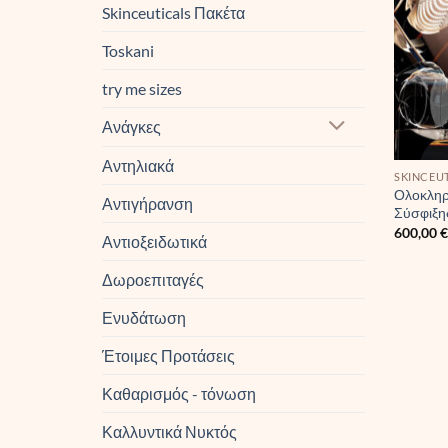
Skinceuticals Πακέτα
Toskani
try me sizes
Ανάγκες
Αντηλιακά
SKINCEU
Ολοκληρ
Αντιγήρανση
Σύσφιξης
600,00
Αντιοξειδωτικά
Δωροεπιταγές
Ενυδάτωση
Έτοιμες Προτάσεις
Καθαρισμός - τόνωση
Καλλυντικά Νυκτός