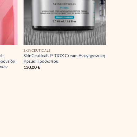
SKINCEUTICALS
air
SkinCeuticals P-TIOX Cream Αντιγηραντική
φροντίδα
Κρέμα Προσώπου
λιών
130,00
€