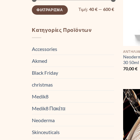
Ελάχιστη
Μέγιστη
Τιμή:
40 €
—
600 €
ΦΙΛΤΡΆΡΙΣΜΑ
τιμή
τιμή
Κατηγορίες Προϊόντων
Accessories
ΑΝΤΗΛΙΑ
Neoderm
Akmed
30 50ml
70,00
€
Black Friday
christmas
Medik8
Medik8 Πακέτα
Neoderma
Skinceuticals