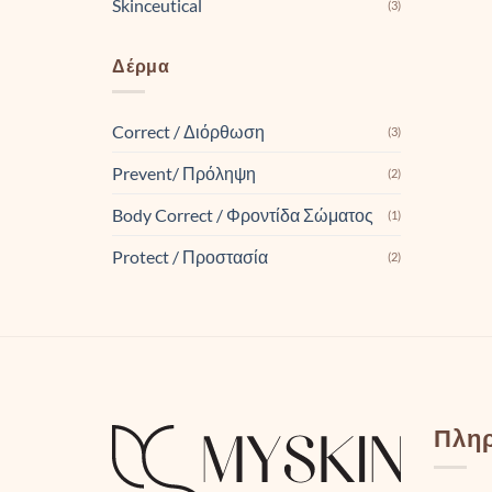
Skinceutical
(3)
Δέρμα
Correct / Διόρθωση
(3)
Prevent/ Πρόληψη
(2)
Body Correct / Φροντίδα Σώματος
(1)
Protect / Προστασία
(2)
Πλη