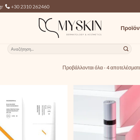
gr
+30 2310 262460
Προϊόν
Αναζήτηση
για:
Προβάλλονται όλα - 4 αποτελέσματ