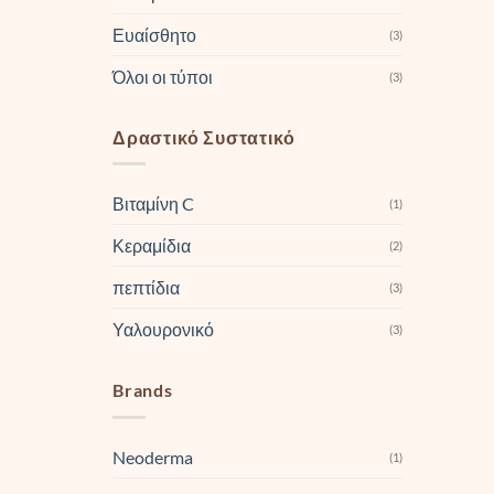
Ευαίσθητο
(3)
Όλοι οι τύποι
(3)
Δραστικό Συστατικό
Βιταμίνη C
(1)
Κεραμίδια
(2)
πεπτίδια
(3)
Υαλουρονικό
(3)
Brands
Neoderma
(1)