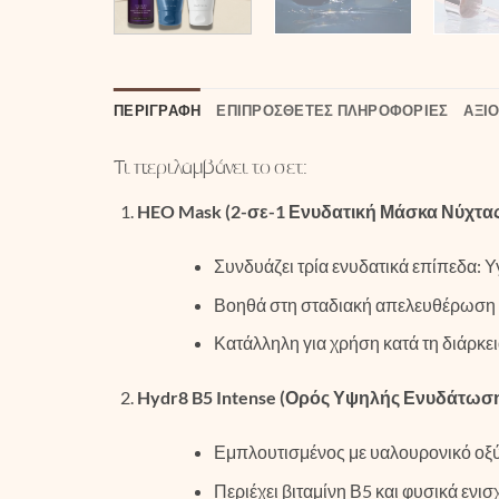
ΠΕΡΙΓΡΑΦΉ
ΕΠΙΠΡΌΣΘΕΤΕΣ ΠΛΗΡΟΦΟΡΊΕΣ
ΑΞΙΟ
Τι περιλαμβάνει το σετ:
HEO Mask (2-σε-1 Ενυδατική Μάσκα Νύχτας
Συνδυάζει τρία ενυδατικά επίπεδα: Υγ
Βοηθά στη σταδιακή απελευθέρωση υ
Κατάλληλη για χρήση κατά τη διάρκει
Hydr8 B5 Intense (Ορός Υψηλής Ενυδάτωση
Εμπλουτισμένος με υαλουρονικό οξύ
Περιέχει βιταμίνη Β5 και φυσικά ενι