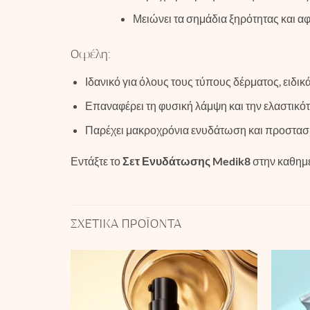
Μειώνει τα σημάδια ξηρότητας και αφή
Οφέλη:
Ιδανικό για όλους τους τύπους δέρματος, ειδικ
Επαναφέρει τη φυσική λάμψη και την ελαστικότ
Παρέχει μακροχρόνια ενυδάτωση και προστασί
Εντάξτε το
Σετ Ενυδάτωσης Medik8
στην καθημε
ΣΧΕΤΙΚΆ ΠΡΟΪΌΝΤΑ