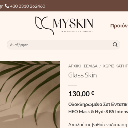
gr
+30 2310 262460
Προϊόν
Αναζήτηση
για:
ΑΡΧΙΚΉ ΣΕΛΊΔΑ
/
ΧΩΡΊΣ ΚΑΤΗ
Glass Skin
130,00
€
Ολοκληρωμένο Σετ Εντατικ
HEO Mask & Hydr8 B5 Inten
Απολαύστε βαθιά ενυδάτωση 