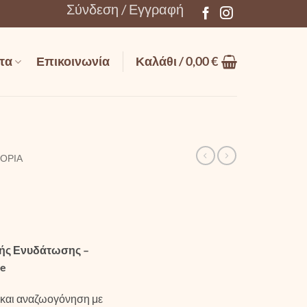
Σύνδεση / Εγγραφή
τα
Επικοινωνία
Καλάθι /
0,00
€
ΓΟΡΊΑ
ής Ενυδάτωσης –
se
και αναζωογόνηση με