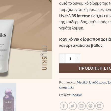
αυτό το δυναμικό δίδυμο της 
παρέχει εντατική θρέψη και ε
Hydr8 B5 Intense
ενισχύει το
της επιδερμίδας, αφήνοντάς τη
γεμάτη λάμψη.
Ιδανικό για δέρμα που χρει
και φρεσκάδα σε βάθος.
Glass Skin ποσότητα
ΠΡΟΣΘΉΚΗ ΣΤΟ
Κατηγορίες:
Medik8
,
Ενυδάτωση
,
Έτ
κατηγορία
Ετικέτα:
Medik8