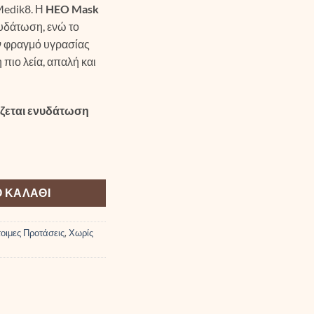
Medik8. Η
HEO Mask
νυδάτωση, ενώ το
ν φραγμό υγρασίας
 πιο λεία, απαλή και
άζεται ενυδάτωση
 ΚΑΛΆΘΙ
οιμες Προτάσεις
,
Χωρίς