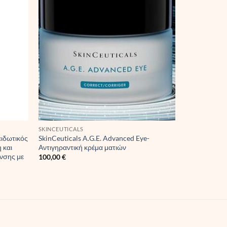
SKINCEUTICALS
ειδωτικός
SkinCeuticals A.G.E. Advanced Eye-
 και
Αντιγηραντική κρέμα ματιών
νσης με
100,00
€