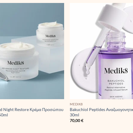
MEDIK8
d Night Restore Κρέμα Προσώπου
Bakuchiol Peptides Αναζωογονητ
50ml
30ml
70,00
€