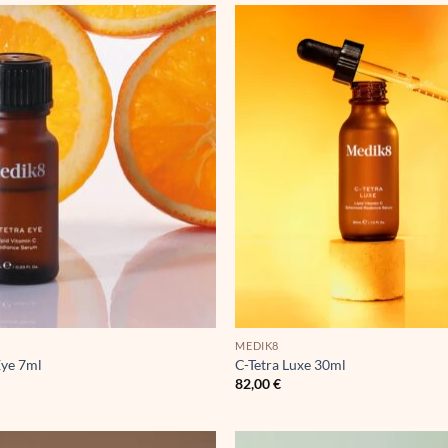
MEDIK8
Eye 7ml
C-Tetra Luxe 30ml
82,00
€