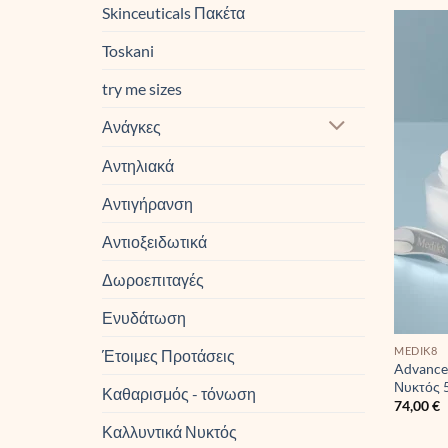
Skinceuticals Πακέτα
Toskani
try me sizes
Ανάγκες
Αντηλιακά
Αντιγήρανση
Αντιοξειδωτικά
Δωροεπιταγές
Ενυδάτωση
MEDIK8
Έτοιμες Προτάσεις
Advance
Νυκτός 
Καθαρισμός - τόνωση
74,00
€
Καλλυντικά Νυκτός