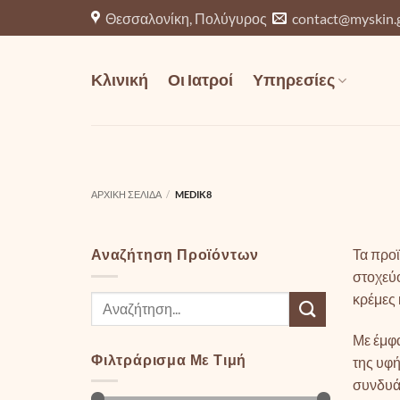
Μετάβαση
Θεσσαλονίκη, Πολύγυρος
contact@myskin.
στο
περιεχόμενο
Κλινική
Οι Ιατροί
Υπηρεσίες
ΑΡΧΙΚΉ ΣΕΛΊΔΑ
/
MEDIK8
Αναζήτηση Προϊόντων
Τα προ
στοχεύο
κρέμες 
Αναζήτηση
για:
Με έμφα
Φιλτράρισμα Με Τιμή
της υφή
συνδυάζ