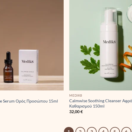
MEDIK8
Calmwise Soothing Cleanser Αφρ
e Serum Ορός Προσώπου 15ml
Καθαρισμού 150ml
32,00
€
1
2
3
4
5
6