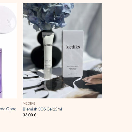
MEDIK8
ικός Ορός
Blemish SOS Gel15ml
33,00
€