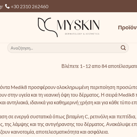
gr
+30 2310 262460
Προϊόν
Αναζήτηση
για:
Βλέπετε 1–12 απο 84 αποτέλεσματ
ϊόντα Medik8 προσφέρουν ολοκληρωμένη περιποίηση προσώπου
υν στην υγεία και τη νεανική όψη του δέρματος. Η σειρά Medik8 
και αντηλιακά, ιδανικά για καθημερινή χρήση και για κάθε τύπο επ
ση σε ενεργά συστατικά όπως βιταμίνη C, ρετινόλη και πεπτίδι
ς, της λάμψης και της αντιγήρανσης του δέρματος. Ανακάλυψε ε
ουν καινοτομία, αποτελεσματικότητα και ασφάλεια.