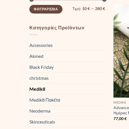
Ελάχιστη
Μέγιστη
Τιμή:
10 €
—
280 €
ΦΙΛΤΡΆΡΙΣΜΑ
τιμή
τιμή
Κατηγορίες Προϊόντων
Accessories
Akmed
Black Friday
christmas
Medik8
Medik8 Πακέτα
MEDIK8
Advance
Neoderma
Ημέρας 
77,00
€
Skinceuticals