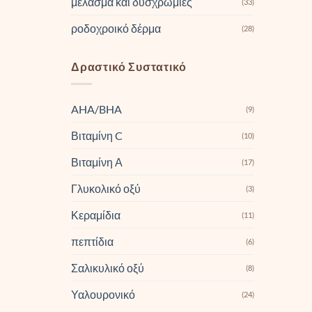
μέλασμα και δυσχρωμίες
(33)
ροδοχροικό δέρμα
(28)
Δραστικό Συστατικό
AHA/BHA
(9)
Βιταμίνη C
(10)
Βιταμίνη Α
(17)
Γλυκολικό οξύ
(3)
Κεραμίδια
(11)
πεπτίδια
(6)
Σαλικυλικό οξύ
(8)
Υαλουρονικό
(24)