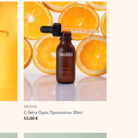
MEDIK8
C-Tetra Ορός Προσώπου 30ml
55,00
€