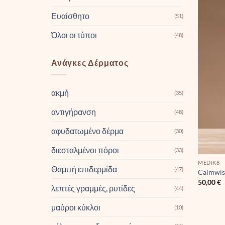
Ευαίσθητο
(51)
Όλοι οι τύποι
(48)
Ανάγκες Δέρματος
ακμή
(35)
αντιγήρανση
(48)
αφυδατωμένο δέρμα
(30)
διεσταλμένοι πόροι
(33)
MEDIK8
Θαμπή επιδερμίδα
(47)
Calmwis
50,00
€
λεπτές γραμμές, ρυτίδες
(44)
μαύροι κύκλοι
(10)