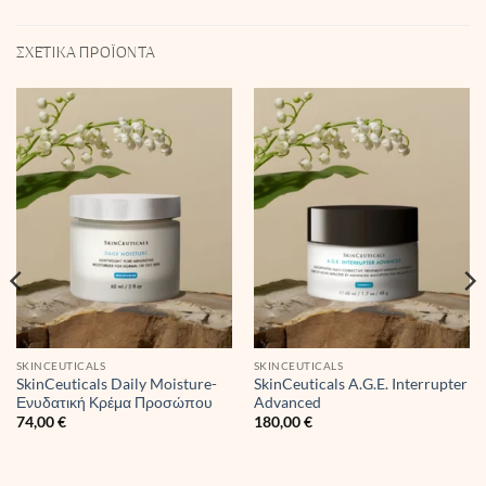
ΣΧΕΤΙΚΆ ΠΡΟΪΌΝΤΑ
SKINCEUTICALS
SKINCEUTICALS
SkinCeuticals Daily Moisture-
SkinCeuticals A.G.E. Interrupter
Ενυδατική Κρέμα Προσώπου
Advanced
74,00
€
180,00
€