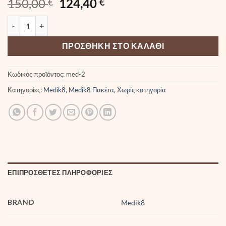
Original
Η
150,00
124,40
€
€
price
τρέχουσα
Combo Medik8 Crystal Retinal 6 30ml + Balance Moisturiser & Glyco
was:
τιμή
150,00 €.
είναι:
ΠΡΟΣΘΉΚΗ ΣΤΟ ΚΑΛΆΘΙ
124,40 €.
Κωδικός προϊόντος:
med-2
Κατηγορίες:
Medik8
,
Medik8 Πακέτα
,
Χωρίς κατηγορία
ΕΠΙΠΡΌΣΘΕΤΕΣ ΠΛΗΡΟΦΟΡΊΕΣ
BRAND
Medik8