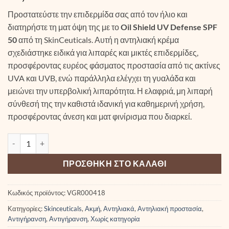
Προστατεύστε την επιδερμίδα σας από τον ήλιο και
διατηρήστε τη ματ όψη της με το
Oil Shield UV Defense SPF
50
από τη SkinCeuticals. Αυτή η αντηλιακή κρέμα
σχεδιάστηκε ειδικά για λιπαρές και μικτές επιδερμίδες,
προσφέροντας ευρέος φάσματος προστασία από τις ακτίνες
UVA και UVB, ενώ παράλληλα ελέγχει τη γυαλάδα και
μειώνει την υπερβολική λιπαρότητα. Η ελαφριά, μη λιπαρή
σύνθεσή της την καθιστά ιδανική για καθημερινή χρήση,
προσφέροντας άνεση και ματ φινίρισμα που διαρκεί.
SkinCeuticals Oil Shield UV Defense SPF50 ποσότητα
ΠΡΟΣΘΉΚΗ ΣΤΟ ΚΑΛΆΘΙ
Κωδικός προϊόντος:
VGR000418
Κατηγορίες:
Skinceuticals
,
Ακμή
,
Αντηλιακά
,
Αντηλιακή προστασία
,
Αντιγήρανση
,
Αντιγήρανση
,
Χωρίς κατηγορία