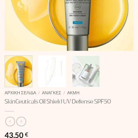
ΑΡΧΙΚΉ ΣΕΛΊΔΑ
/
ΑΝΆΓΚΕΣ
/
ΑΚΜΉ
SkinCeuticals Oil Shield UV Defense SPF50
43,50
€