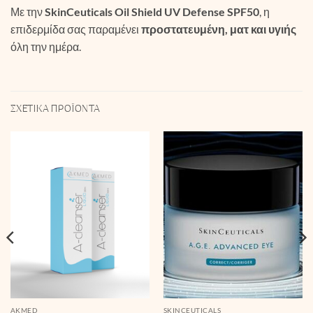
Με την
SkinCeuticals Oil Shield UV Defense SPF50
, η
επιδερμίδα σας παραμένει
προστατευμένη, ματ και υγιής
όλη την ημέρα.
ΣΧΕΤΙΚΆ ΠΡΟΪΌΝΤΑ
AKMED
SKINCEUTICALS