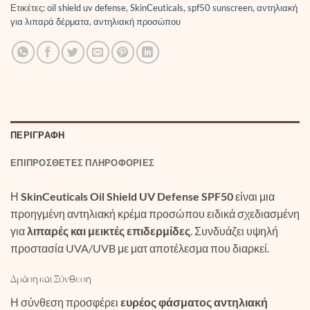
Ετικέτες:
oil shield uv defense
,
SkinCeuticals
,
spf50 sunscreen
,
αντηλιακή
για λιπαρά δέρματα
,
αντηλιακή προσώπου
ΠΕΡΙΓΡΑΦΉ
ΕΠΙΠΡΌΣΘΕΤΕΣ ΠΛΗΡΟΦΟΡΊΕΣ
Η
SkinCeuticals Oil Shield UV Defense SPF50
είναι μια
προηγμένη αντηλιακή κρέμα προσώπου ειδικά σχεδιασμένη
για
λιπαρές και μεικτές επιδερμίδες
. Συνδυάζει υψηλή
προστασία UVA/UVB με ματ αποτέλεσμα που διαρκεί.
Δράση και Σύνθεση
Η σύνθεση προσφέρει
ευρέος φάσματος αντηλιακή