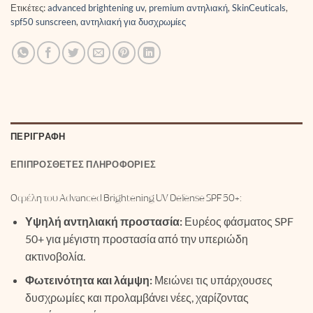
Ετικέτες:
advanced brightening uv
,
premium αντηλιακή
,
SkinCeuticals
,
spf50 sunscreen
,
αντηλιακή για δυσχρωμίες
ΠΕΡΙΓΡΑΦΉ
ΕΠΙΠΡΌΣΘΕΤΕΣ ΠΛΗΡΟΦΟΡΊΕΣ
Οφέλη του Advanced Brightening UV Defense SPF 50+:
Υψηλή αντηλιακή προστασία:
Ευρέος φάσματος SPF
50+ για μέγιστη προστασία από την υπεριώδη
ακτινοβολία.
Φωτεινότητα και λάμψη:
Μειώνει τις υπάρχουσες
δυσχρωμίες και προλαμβάνει νέες, χαρίζοντας