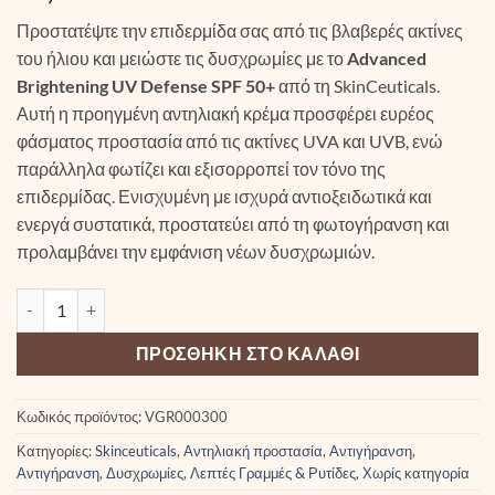
Προστατέψτε την επιδερμίδα σας από τις βλαβερές ακτίνες
του ήλιου και μειώστε τις δυσχρωμίες με το
Advanced
Brightening UV Defense SPF 50+
από τη SkinCeuticals.
Αυτή η προηγμένη αντηλιακή κρέμα προσφέρει ευρέος
φάσματος προστασία από τις ακτίνες UVA και UVB, ενώ
παράλληλα φωτίζει και εξισορροπεί τον τόνο της
επιδερμίδας. Ενισχυμένη με ισχυρά αντιοξειδωτικά και
ενεργά συστατικά, προστατεύει από τη φωτογήρανση και
προλαμβάνει την εμφάνιση νέων δυσχρωμιών.
SkinCeuticals Advanced Brightening UV SPF50+ ποσότητα
ΠΡΟΣΘΉΚΗ ΣΤΟ ΚΑΛΆΘΙ
Κωδικός προϊόντος:
VGR000300
Κατηγορίες:
Skinceuticals
,
Αντηλιακή προστασία
,
Αντιγήρανση
,
Αντιγήρανση
,
Δυσχρωμίες
,
Λεπτές Γραμμές & Ρυτίδες
,
Χωρίς κατηγορία