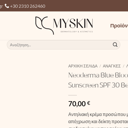
gr
+30 2310 262460
Προϊόν
Αναζήτηση
για:
ΑΡΧΙΚΉ ΣΕΛΊΔΑ
/
ΑΝΆΓΚΕΣ
/
Neoderma Blue Bloo
Sunscreen SPF 30 B
70,00
€
Αντηλιακή κρέμα προσώπου μ
απόχρωση και δείκτη προστα