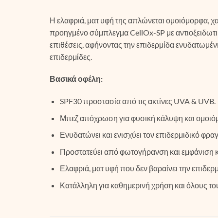
Η ελαφριά, ματ υφή της απλώνεται ομοιόμορφα, χα
προηγμένο σύμπλεγμα CellOx-SP με αντιοξειδωτικ
επιθέσεις, αφήνοντας την επιδερμίδα ενυδατωμένη,
επιδερμίδες.
Βασικά οφέλη:
SPF30 προστασία από τις ακτίνες UVA & UVB.
Μπεζ απόχρωση για φυσική κάλυψη και ομοιό
Ενυδατώνει και ενισχύει τον επιδερμιδικό φρα
Προστατεύει από φωτογήρανση και εμφάνιση 
Ελαφριά, ματ υφή που δεν βαραίνει την επιδερμ
Κατάλληλη για καθημερινή χρήση και όλους το