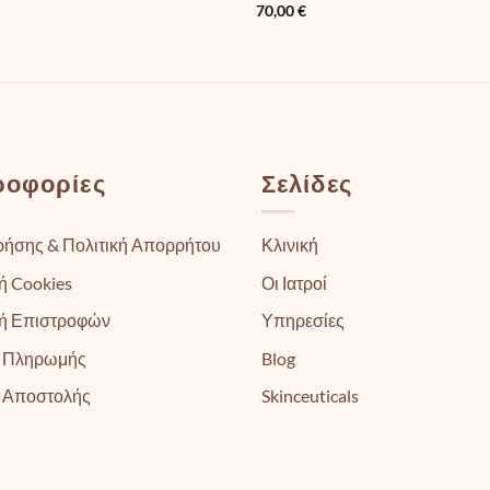
70,00
€
ροφορίες
Σελίδες
ρήσης & Πολιτική Απορρήτου
Κλινική
ή Cookies
Οι Ιατροί
κή Επιστροφών
Υπηρεσίες
 Πληρωμής
Blog
 Αποστολής
Skinceuticals