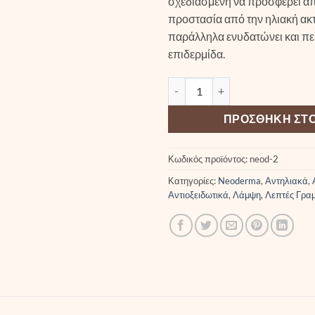
σχεδιασμένη να προσφέρει α
προστασία από την ηλιακή ακτ
παράλληλα ενυδατώνει και περ
επιδερμίδα.
Neoderma Blue Blood Face Suns
ΠΡΟΣΘΉΚΗ ΣΤΟ
Κωδικός προϊόντος:
neod-2
Κατηγορίες:
Neoderma
,
Αντηλιακά
,
Αντιοξειδωτικά
,
Λάμψη
,
Λεπτές Γραμ