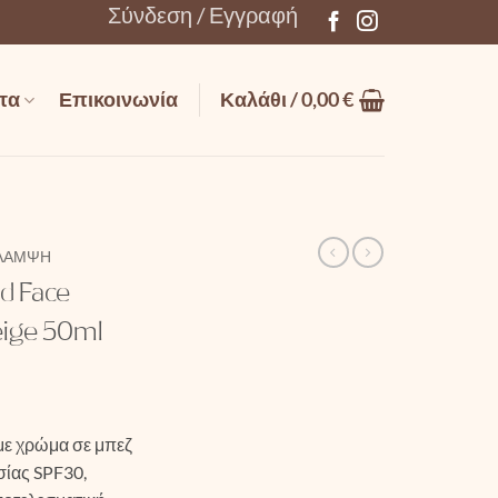
Σύνδεση / Εγγραφή
τα
Επικοινωνία
Καλάθι /
0,00
€
ΛΆΜΨΗ
d Face
eige 50ml
ε χρώμα σε μπεζ
σίας SPF30,