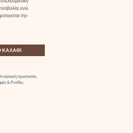
ποτελεσματική
ινοβολία, ενώ
ιποιείται την
creen SPF 30 Beige 50ml ποσότητα
 ΚΑΛΆΘΙ
Αντηλιακή προστασία
,
μές & Ρυτίδες