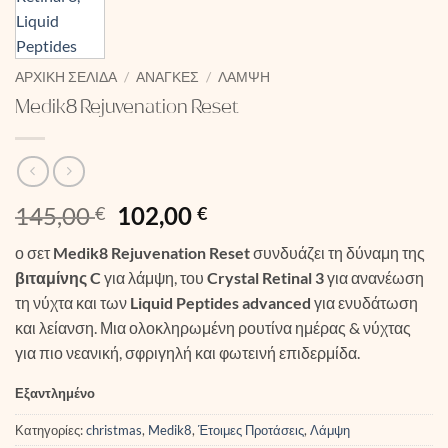
ΑΡΧΙΚΉ ΣΕΛΊΔΑ
/
ΑΝΆΓΚΕΣ
/
ΛΆΜΨΗ
Medik8 Rejuvenation Reset
Original
Η
145,00
102,00
€
€
price
τρέχουσα
ο σετ
Medik8 Rejuvenation Reset
συνδυάζει τη δύναμη της
was:
τιμή
βιταμίνης C
για λάμψη, του
Crystal Retinal 3
για ανανέωση
145,00 €.
είναι:
τη νύχτα και των
Liquid Peptides advanced
για ενυδάτωση
102,00 €.
και λείανση. Μια ολοκληρωμένη ρουτίνα ημέρας & νύχτας
για πιο νεανική, σφριγηλή και φωτεινή επιδερμίδα.
Εξαντλημένο
Κατηγορίες:
christmas
,
Medik8
,
Έτοιμες Προτάσεις
,
Λάμψη