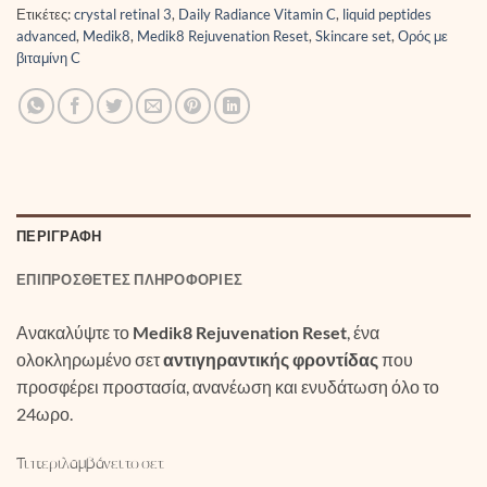
Ετικέτες:
crystal retinal 3
,
Daily Radiance Vitamin C
,
liquid peptides
advanced
,
Medik8
,
Medik8 Rejuvenation Reset
,
Skincare set
,
Ορός με
βιταμίνη C
ΠΕΡΙΓΡΑΦΉ
ΕΠΙΠΡΌΣΘΕΤΕΣ ΠΛΗΡΟΦΟΡΊΕΣ
Ανακαλύψτε το
Medik8 Rejuvenation Reset
, ένα
ολοκληρωμένο σετ
αντιγηραντικής φροντίδας
που
προσφέρει προστασία, ανανέωση και ενυδάτωση όλο το
24ωρο.
Τι περιλαμβάνει το σετ