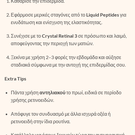
Καθάρισε την επιδερμίδα.
Εφάρμοσε μερικές σταγόνες από το
Liquid Peptides
για
ενυδάτωση και ενίσχυση της ελαστικότητας.
Συνέχισε με το
Crystal Retinal 3
σε πρόσωπο και λαιμό,
αποφεύγοντας την περιοχή των ματιών.
Ξεκίνα με χρήση 2–3 φορές την εβδομάδα και αύξησε
σταδιακά σύμφωνα με την αντοχή της επιδερμίδας σου.
Extra Tips
Πάντα χρήση
αντηλιακού
το πρωί, ειδικά σε περίοδο
χρήσης ρετινοειδών.
Απόφυγε τον συνδυασμό με άλλα ισχυρά οξέα ή
ρετινοειδή στην ίδια ρουτίνα.
Κατάλληλο για όσους ξεκινούν τώρα την αντιγηραντική