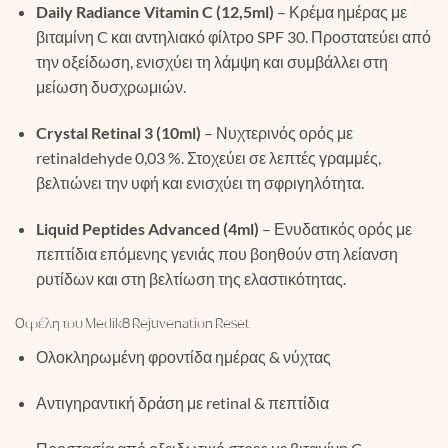
Daily Radiance Vitamin C (12,5ml)
– Κρέμα ημέρας με
βιταμίνη C και αντηλιακό φίλτρο SPF 30. Προστατεύει από
την οξείδωση, ενισχύει τη λάμψη και συμβάλλει στη
μείωση δυσχρωμιών.
Crystal Retinal 3 (10ml)
– Νυχτερινός ορός με
retinaldehyde 0,03 %. Στοχεύει σε λεπτές γραμμές,
βελτιώνει την υφή και ενισχύει τη σφριγηλότητα.
Liquid Peptides Advanced (4ml)
– Ενυδατικός ορός με
πεπτίδια επόμενης γενιάς που βοηθούν στη λείανση
ρυτίδων και στη βελτίωση της ελαστικότητας.
Οφέλη του Medik8 Rejuvenation Reset
Ολοκληρωμένη φροντίδα ημέρας & νύχτας
Αντιγηραντική δράση με retinal & πεπτίδια