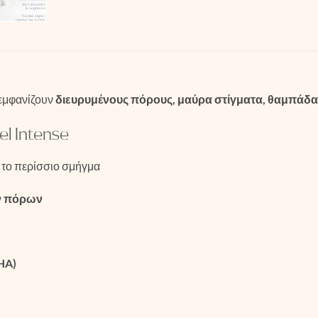
ς εμφανίζουν
διευρυμένους πόρους, μαύρα στίγματα, θαμπάδ
l Intense
 το περίσσιο σμήγμα
ν πόρων
HA)