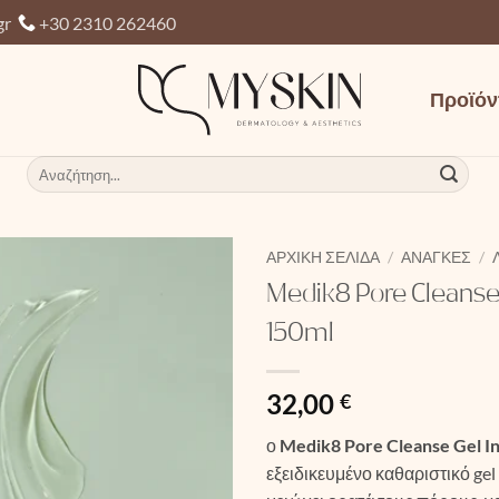
gr
+30 2310 262460
Προϊόν
Αναζήτηση
για:
ΑΡΧΙΚΉ ΣΕΛΊΔΑ
/
ΑΝΆΓΚΕΣ
/
Medik8 Pore Cleanse
150ml
32,00
€
ο
Medik8 Pore Cleanse Gel I
εξειδικευμένο καθαριστικό gel