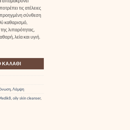
να απομακρύνει
οτρέπει τις ατέλειες
 Η προηγμένη σύνθεση
ύ καθαρισμό,
της λιπαρότητας,
θαρή, λεία και υγιή.
e 150ml ποσότητα
 ΚΑΛΆΘΙ
τόνωση
,
Λάμψη
Medik8
,
oily skin cleanser
,