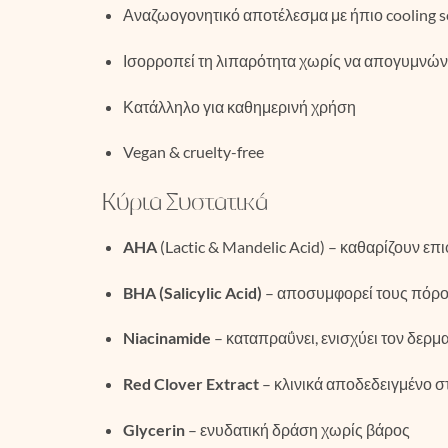
Αναζωογονητικό αποτέλεσμα με ήπιο cooling s
Ισορροπεί τη λιπαρότητα χωρίς να απογυμνώνε
Κατάλληλο για καθημερινή χρήση
Vegan & cruelty-free
Κύρια Συστατικά
AHA
(Lactic & Mandelic Acid) – καθαρίζουν επι
BHA (Salicylic Acid)
– αποσυμφορεί τους πόρο
Niacinamide
– καταπραΰνει, ενισχύει τον δερμ
Red Clover Extract
– κλινικά αποδεδειγμένο 
Glycerin
– ενυδατική δράση χωρίς βάρος