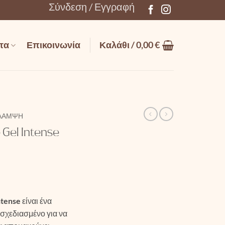
Σύνδεση / Εγγραφή
τα
Επικοινωνία
Καλάθι /
0,00
€
ΛΆΜΨΗ
 Gel Intense
ntense
είναι ένα
 σχεδιασμένο για να