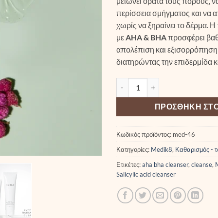
μειώνει ορατά τους πόρους, 
περίσσεια σμήγματος και να απ
χωρίς να ξηραίνει το δέρμα.
με
AHA & BHA
προσφέρει βαθ
απολέπιση και εξισορρόπηση 
διατηρώντας την επιδερμίδα κα
Medik8 Pore Cleanse Gel Intens
ΠΡΟΣΘΉΚΗ ΣΤΟ
Κωδικός προϊόντος:
med-46
Κατηγορίες:
Medik8
,
Καθαρισμός - 
Ετικέτες:
aha bha cleanser
,
cleanse
,
Salicylic acid cleanser