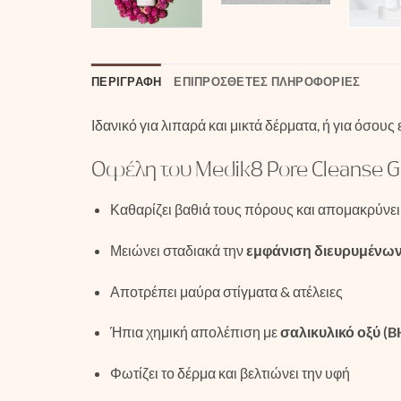
ΠΕΡΙΓΡΑΦΉ
ΕΠΙΠΡΌΣΘΕΤΕΣ ΠΛΗΡΟΦΟΡΊΕΣ
Ιδανικό για λιπαρά και μικτά δέρματα, ή για όσου
Οφέλη του Medik8 Pore Cleanse Ge
Καθαρίζει βαθιά τους πόρους και απομακρύνει
Μειώνει σταδιακά την
εμφάνιση διευρυμένω
Αποτρέπει μαύρα στίγματα & ατέλειες
Ήπια χημική απολέπιση με
σαλικυλικό οξύ (B
Φωτίζει το δέρμα και βελτιώνει την υφή