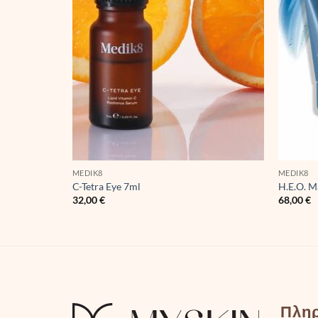
MEDIK8
MEDIK8
ide Eye 6
C-Tetra Eye 7ml
H.E.O. M
32,00
€
68,00
€
Πλη