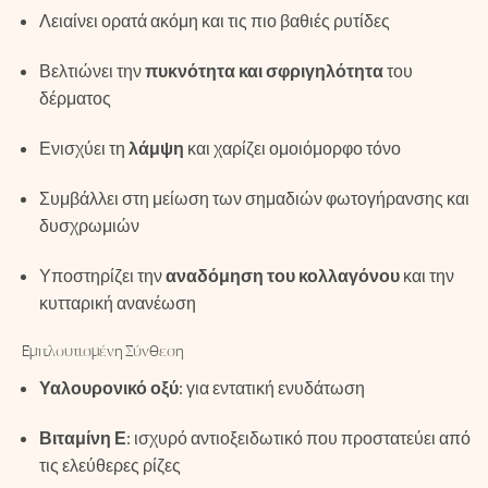
Λειαίνει ορατά ακόμη και τις πιο βαθιές ρυτίδες
Βελτιώνει την
πυκνότητα και σφριγηλότητα
του
δέρματος
Ενισχύει τη
λάμψη
και χαρίζει ομοιόμορφο τόνο
Συμβάλλει στη μείωση των σημαδιών φωτογήρανσης και
δυσχρωμιών
Υποστηρίζει την
αναδόμηση του κολλαγόνου
και την
κυτταρική ανανέωση
Εμπλουτισμένη Σύνθεση
Υαλουρονικό οξύ
: για εντατική ενυδάτωση
Βιταμίνη Ε
: ισχυρό αντιοξειδωτικό που προστατεύει από
τις ελεύθερες ρίζες