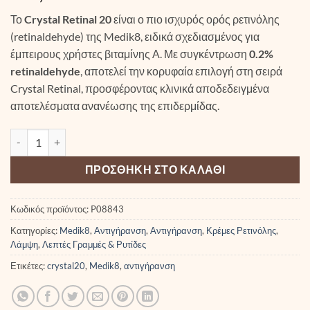
Το
Crystal Retinal 20
είναι ο πιο ισχυρός ορός ρετινόλης
(retinaldehyde) της Medik8, ειδικά σχεδιασμένος για
έμπειρους χρήστες βιταμίνης Α. Με συγκέντρωση
0.2%
retinaldehyde
, αποτελεί την κορυφαία επιλογή στη σειρά
Crystal Retinal, προσφέροντας κλινικά αποδεδειγμένα
αποτελέσματα ανανέωσης της επιδερμίδας.
Medik8 CRYSTAL RETINAL 20 ποσότητα
ΠΡΟΣΘΉΚΗ ΣΤΟ ΚΑΛΆΘΙ
Κωδικός προϊόντος:
P08843
Κατηγορίες:
Medik8
,
Αντιγήρανση
,
Αντιγήρανση
,
Κρέμες Ρετινόλης
,
Λάμψη
,
Λεπτές Γραμμές & Ρυτίδες
Ετικέτες:
crystal20
,
Medik8
,
αντιγήρανση