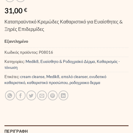
31,00
€
Καταπραϋντικό Κρεμώδες Καθαριστικό για Ευαίσθητες &
Ξηρές Επιδερμίδες
Εξαντλημένο
Κωδικός προϊόντος:
P08016
Κατηγορίες:
Medik8
,
Ευαίσθητο & Ροδοχροϊκό Δέρμα
,
Καθαρισμός -
τόνωση
Ετικέτες:
cream cleanse
,
Medik8
,
απαλό cleanser
,
ενυδατικό
καθαριστικό
,
καθαριστικό προσώπου
,
ροδοχροικο δερμα
ΠΕΡΙΓΡΑΦΉ