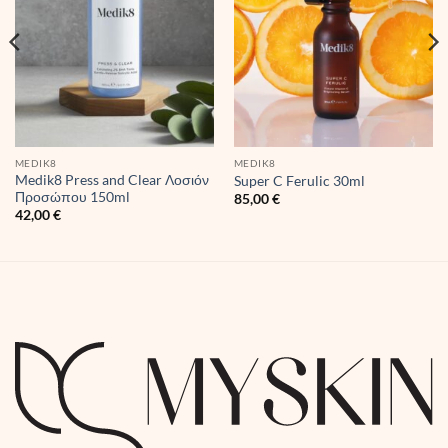
MEDIK8
MEDIK8
Medik8 Press and Clear Λοσιόν
Super C Ferulic 30ml
Προσώπου 150ml
85,00
€
42,00
€