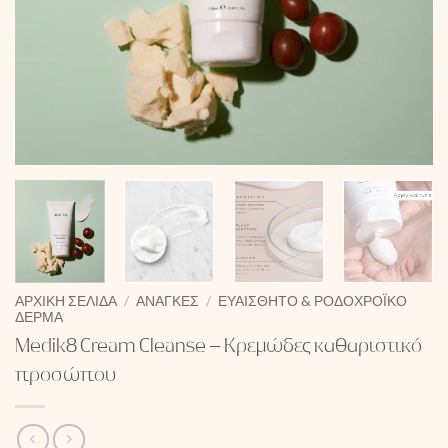
ΑΡΧΙΚΉ ΣΕΛΊΔΑ
/
ΑΝΆΓΚΕΣ
/
ΕΥΑΊΣΘΗΤΟ & ΡΟΔΟΧΡΟΪΚΌ
ΔΈΡΜΑ
Medik8 Cream Cleanse – Κρεμώδες καθαριστικό
προσώπου