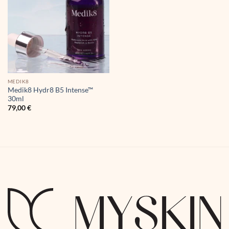
MEDIK8
Medik8 Hydr8 B5 Intense™
30ml
79,00
€