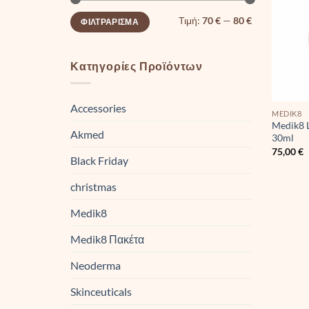
Ελάχιστη
Μέγιστη
Τιμή:
70 €
—
80 €
ΦΙΛΤΡΆΡΙΣΜΑ
τιμή
τιμή
Κατηγορίες Προϊόντων
Accessories
MEDIK8
Medik8 
Akmed
30ml
75,00
€
Black Friday
christmas
Medik8
Medik8 Πακέτα
Neoderma
Skinceuticals