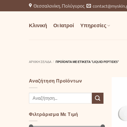
Μετάβαση
Θεσσαλονίκη, Πολύγυρος
contact@myskin.
στο
περιεχόμενο
Κλινική
Οι Ιατροί
Υπηρεσίες
ΑΡΧΙΚΉ ΣΕΛΊΔΑ
/
ΠΡΟΪΌΝΤΑ ΜΕ ΕΤΙΚΈΤΑ “LIQUID PEPTIDES”
Αναζήτηση Προϊόντων
Αναζήτηση
για:
Φιλτράρισμα Με Τιμή