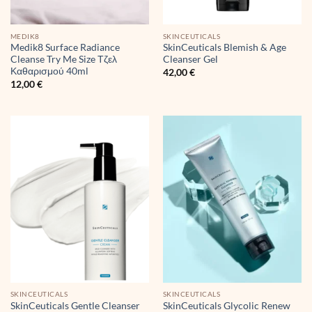
MEDIK8
SKINCEUTICALS
Medik8 Surface Radiance
SkinCeuticals Blemish & Age
Cleanse Try Me Size Τζελ
Cleanser Gel
Καθαρισμού 40ml
42,00
€
12,00
€
SKINCEUTICALS
SKINCEUTICALS
SkinCeuticals Glycolic Renew
SkinCeuticals Gentle Cleanser