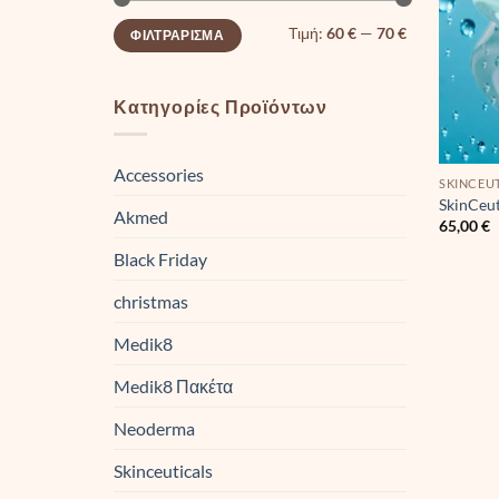
Ελάχιστη
Μέγιστη
Τιμή:
60 €
—
70 €
ΦΙΛΤΡΆΡΙΣΜΑ
τιμή
τιμή
Κατηγορίες Προϊόντων
Accessories
SKINCEU
SkinCeut
Akmed
65,00
€
Black Friday
christmas
Medik8
Medik8 Πακέτα
Neoderma
Skinceuticals