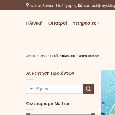
Μετάβαση
Θεσσαλονίκη, Πολύγυρος
contact@myskin.
στο
περιεχόμενο
Κλινική
Οι Ιατροί
Υπηρεσίες
ΑΡΧΙΚΉ ΣΕΛΊΔΑ
/
ΠΡΟΪΌΝ BARCODE
/
3606000436725
Αναζήτηση Προϊόντων
Αναζήτηση
για:
Φιλτράρισμα Με Τιμή