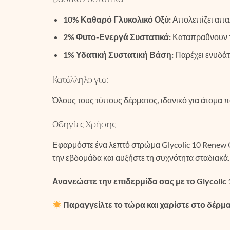
10% Καθαρό Γλυκολικό Οξύ:
Απολεπίζει απαλ
2% Φυτο-Ενεργά Συστατικά:
Καταπραΰνουν τη
1% Υδατική Συστατική Βάση:
Παρέχει ενυδάτ
Κατάλληλο για:
Όλους τους τύπους δέρματος, ιδανικό για άτομα πο
Οδηγίες Χρήσης:
Εφαρμόστε ένα λεπτό στρώμα Glycolic 10 Renew O
την εβδομάδα και αυξήστε τη συχνότητα σταδιακά.
Ανανεώστε την επιδερμίδα σας με το Glycolic
Παραγγείλτε το τώρα και χαρίστε στο δέρμα