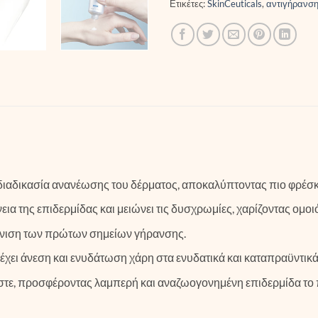
Ετικέτες:
SkinCeuticals
,
αντιγήρανσ
διαδικασία ανανέωσης του δέρματος, αποκαλύπτοντας πιο φρέσκι
νεια της επιδερμίδας και μειώνει τις δυσχρωμίες, χαρίζοντας ομο
άνιση των πρώτων σημείων γήρανσης.
χει άνεση και ενυδάτωση χάρη στα ενυδατικά και καταπραϋντικά
τε, προσφέροντας λαμπερή και αναζωογονημένη επιδερμίδα το 