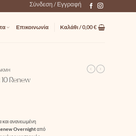
Σύνδεση / Εγγραφή
τα
Επικοινωνία
Καλάθι /
0,00
€
ΑΚΜΉ
ic 10 Renew
ία και ανανεωμένη
 Renew Overnight
από