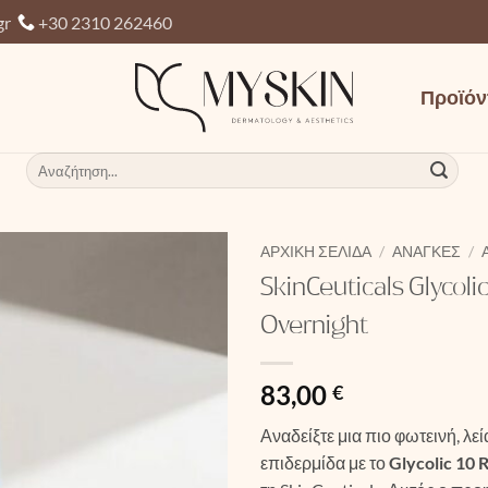
gr
+30 2310 262460
Προϊόν
Αναζήτηση
για:
ΑΡΧΙΚΉ ΣΕΛΊΔΑ
/
ΑΝΆΓΚΕΣ
/
SkinCeuticals Glycol
Overnight
83,00
€
Αναδείξτε μια πιο φωτεινή, λε
επιδερμίδα με το
Glycolic 10