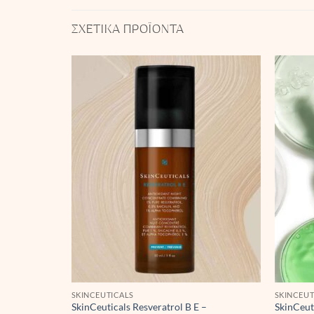
ΣΧΕΤΙΚΆ ΠΡΟΪΌΝΤΑ
SKINCEUTICALS
SKINCEUT
 Eye-
SkinCeuticals Resveratrol B E –
SkinCeut