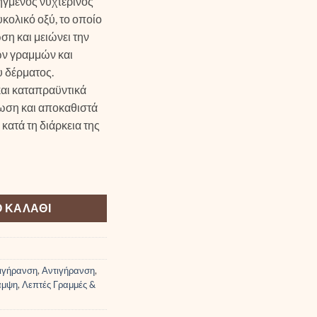
οηγμένος νυχτερινός
κολικό οξύ, το οποίο
ση και μειώνει την
ν γραμμών και
υ δέρματος.
και καταπραϋντικά
ωση και αποκαθιστά
κατά τη διάρκεια της
w Overnight ποσότητα
 ΚΑΛΆΘΙ
ιγήρανση
,
Αντιγήρανση
,
άμψη
,
Λεπτές Γραμμές &