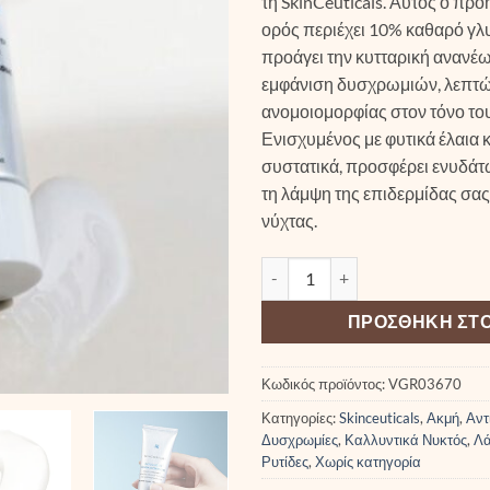
τη SkinCeuticals. Αυτός ο πρ
ορός περιέχει 10% καθαρό γλυ
προάγει την κυτταρική ανανέω
εμφάνιση δυσχρωμιών, λεπτώ
ανομοιομορφίας στον τόνο το
Ενισχυμένος με φυτικά έλαια 
συστατικά, προσφέρει ενυδάτ
τη λάμψη της επιδερμίδας σας 
νύχτας.
SkinCeuticals Glycolic 10 Rene
ΠΡΟΣΘΉΚΗ ΣΤΟ
Κωδικός προϊόντος:
VGR03670
Κατηγορίες:
Skinceuticals
,
Ακμή
,
Αντ
Δυσχρωμίες
,
Καλλυντικά Νυκτός
,
Λ
Ρυτίδες
,
Χωρίς κατηγορία