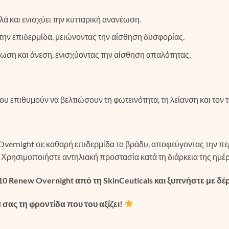
ά και ενισχύει την κυτταρική ανανέωση.
ν επιδερμίδα, μειώνοντας την αίσθηση δυσφορίας.
ωση και άνεση, ενισχύοντας την αίσθηση απαλότητας.
υ επιθυμούν να βελτιώσουν τη φωτεινότητα, τη λείανση και τον τ
vernight σε καθαρή επιδερμίδα το βράδυ, αποφεύγοντας την περ
 Χρησιμοποιήστε αντηλιακή προστασία κατά τη διάρκεια της ημέρ
 10 Renew Overnight από τη SkinCeuticals και ξυπνήστε με 
 σας τη φροντίδα που του αξίζει!