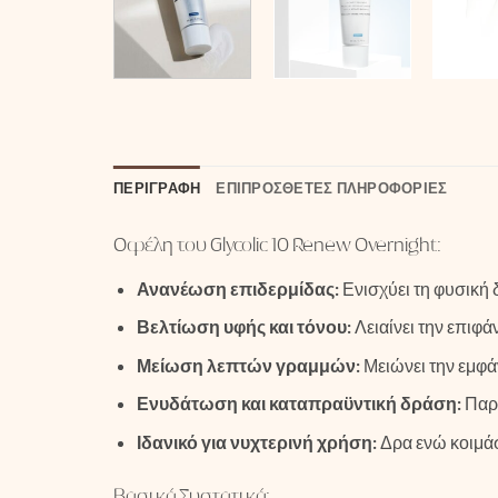
ΠΕΡΙΓΡΑΦΉ
ΕΠΙΠΡΌΣΘΕΤΕΣ ΠΛΗΡΟΦΟΡΊΕΣ
Οφέλη του Glycolic 10 Renew Overnight:
Ανανέωση επιδερμίδας:
Ενισχύει τη φυσική 
Βελτίωση υφής και τόνου:
Λειαίνει την επιφά
Μείωση λεπτών γραμμών:
Μειώνει την εμφ
Ενυδάτωση και καταπραϋντική δράση:
Παρέ
Ιδανικό για νυχτερινή χρήση:
Δρα ενώ κοιμάσ
Βασικά Συστατικά: