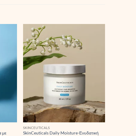
SKINCEUTICALS
α με
SkinCeuticals Daily Moisture-Ενυδατική