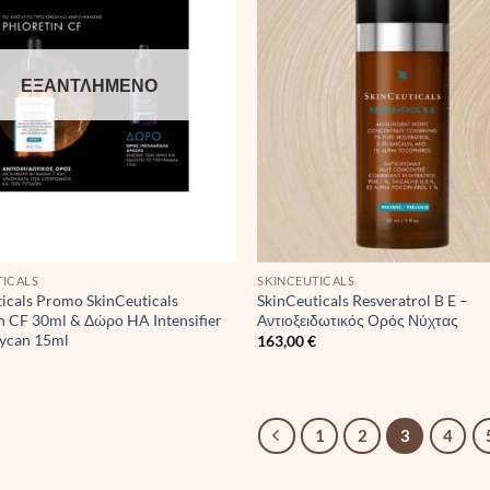
ΕΞΑΝΤΛΗΜΈΝΟ
TICALS
SKINCEUTICALS
icals Promo SkinCeuticals
SkinCeuticals Resveratrol B E –
n CF 30ml & Δώρο HA Intensifier
Αντιοξειδωτικός Ορός Νύχτας
lycan 15ml
163,00
€
€
1
2
3
4