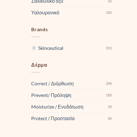
Σαλικυλικό οξύ
(2)
Υαλουρονικό
(15)
Brands
Skinceutical
(51)
Δέρμα
Correct / Διόρθωση
(29)
Prevent/ Πρόληψη
(10)
Moisturize / Ενυδάτωση
(3)
Protect / Προστασία
(6)