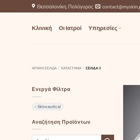
Μετάβαση
Θεσσαλονίκη, Πολύγυρος
contact@myskin.
στο
περιεχόμενο
Κλινική
Οι Ιατροί
Υπηρεσίες
ΑΡΧΙΚΉ ΣΕΛΊΔΑ
/
ΚΑΤΆΣΤΗΜΑ
/
ΣΕΛΊΔΑ 3
Ενεργά Φίλτρα
Skinceutical
Αναζήτηση Προϊόντων
Αναζήτηση