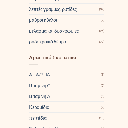
λεπτές γραμμές, ρυτίδες
(32)
μαύροι κύκλοι
(2)
μέλασμα και δυσχρωμίες
(26)
ροδοχροικό δέρμα
(22)
Δραστικό Συστατικό
AHA/BHA
(5)
Βιταμίνη C
(5)
Βιταμίνη Α
(2)
Κεραμίδια
(7)
πεπτίδια
(10)