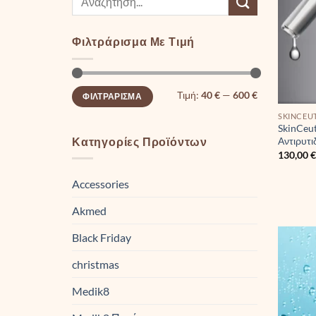
για:
Φιλτράρισμα Με Τιμή
Ελάχιστη
Μέγιστη
Τιμή:
40 €
—
600 €
ΦΙΛΤΡΆΡΙΣΜΑ
τιμή
τιμή
SKINCEU
SkinCeut
Κατηγορίες Προϊόντων
Αντιρυτι
130,00
Accessories
Akmed
Black Friday
christmas
Medik8