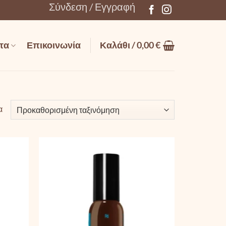
Σύνδεση / Εγγραφή
τα
Επικοινωνία
Καλάθι /
0,00
€
α