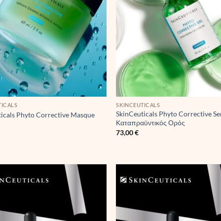
TICALS
SKINCEUTICALS
SkinCeuticals Phyto Corrective S
icals Phyto Corrective Masque
Καταπραϋντικός Ορός
73,00
€