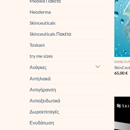
Medik8 Πακέτα
Neoderma
Skinceuticals
Skinceuticals Πακέτα
Toskani
try me sizes
SKINCEU
Ανάγκες
SkinCeut
65,00
€
Αντηλιακά
Αντιγήρανση
Αντιοξειδωτικά
Δωροεπιταγές
Ενυδάτωση