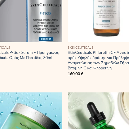
TICALS
SKINCEUTICALS
icals P-tiox Serum – Προηγμένος
SkinCeuticals Phloretin CF Aντιοξ
δικός Ορός Με Πεπτίδια, 30ml
ορός Υψηλής δράσης για Πρόληψη
Αντιμετώπιση των Σημαδιών Γήρα
€
Βιταμίνη C και Φλορετίνη
160,00
€