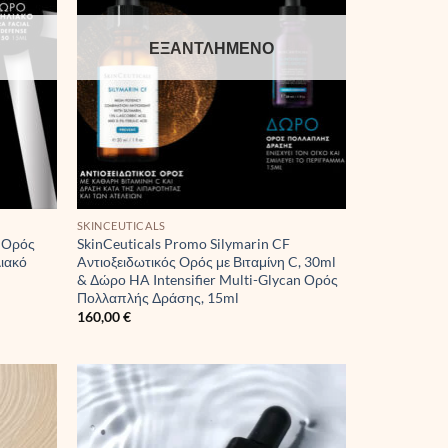
ΕΞΑΝΤΛΗΜΈΝΟ
SKINCEUTICALS
X Ορός
SkinCeuticals Promo Silymarin CF
ιακό
Aντιοξειδωτικός Oρός με Βιταμίνη C, 30ml
& Δώρο HA Intensifier Multi-Glycan Ορός
Πολλαπλής Δράσης, 15ml
160,00
€