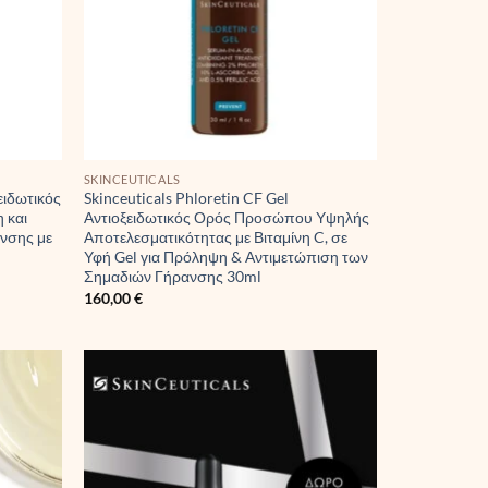
SKINCEUTICALS
ειδωτικός
Skinceuticals Phloretin CF Gel
 και
Αντιοξειδωτικός Ορός Προσώπου Υψηλής
νσης με
Αποτελεσματικότητας με Βιταμίνη C, σε
Υφή Gel για Πρόληψη & Αντιμετώπιση των
Σημαδιών Γήρανσης 30ml
160,00
€