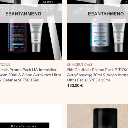
ΕΞΑΝΤΛΗΜΈΝΟ
ΕΞΑΝΤΛΗΜΈΝΟ
TICALS
SKINCEUTICALS
icals Promo Pack HA Intensifier
SkinCeuticals Promo Pack P-TIO
ycan 30ml & Δώρο Αντηλιακό Ultra
Αντιγήρανσης 30ml & Δώρο Αντηλ
UV Defense SPF50 15ml
Ultra Facial SPF50 15ml
€
130,00
€