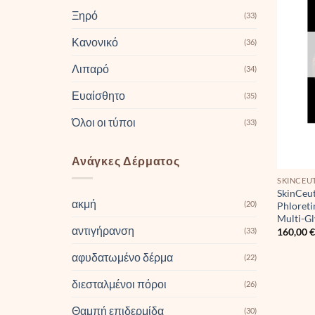
Ξηρό
(33)
Κανονικό
(36)
Λιπαρό
(34)
Ευαίσθητο
(35)
Όλοι οι τύποι
(33)
Ανάγκες Δέρματος
SKINCEU
SkinCeut
ακμή
(20)
Phloreti
Multi-G
αντιγήρανση
(33)
160,00
αφυδατωμένο δέρμα
(22)
διεσταλμένοι πόροι
(26)
Θαμπή επιδερμίδα
(30)